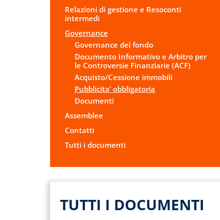
Relazioni di gestione e Resoconti
intermedi
Governance
Governance del fondo
Documento Informativo e Arbitro per
le Controversie Finanziarie (ACF)
Acquisto/Cessione immobili
Pubblicita’ obbligatoria
Documenti
Assemblee
Contatti
Tutti i documenti
TUTTI I DOCUMENTI