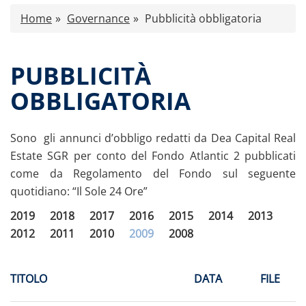
Caratteristiche
Home
Governance
Pubblicità obbligatoria
Comunicati stampa
Proventi distribuiti
PUBBLICITÀ
Documenti di offerta
OBBLIGATORIA
Relazioni di gestione e Resoconti intermedi
Governance
Governance del fondo
Sono gli annunci d’obbligo redatti da Dea Capital Real
Documento Informativo e Arbitro per le
Estate SGR per conto del Fondo Atlantic 2 pubblicati
Controversie Finanziarie (ACF)
come da Regolamento del Fondo sul seguente
Acquisto/Cessione immobili
quotidiano: “Il Sole 24 Ore”
Pubblicita’ obbligatoria
Documenti
2019
2018
2017
2016
2015
2014
2013
Assemblee
2012
2011
2010
2009
2008
Contatti
Tutti i documenti
TITOLO
DATA
FILE