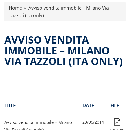
Characteristics
Home
Avviso vendita immobile – Milano Via
Press release
Tazzoli (Ita only)
Offer documents
Reports and Financial Statements
AVVISO VENDITA
Governance
IMMOBILE – MILANO
Advertising
VIA TAZZOLI (ITA ONLY)
Contacts
All documents
Paid-out returns
TITLE
DATE
FILE
Avviso vendita immobile – Milano
23/06/2014
Via Tazzoli (Ita only)