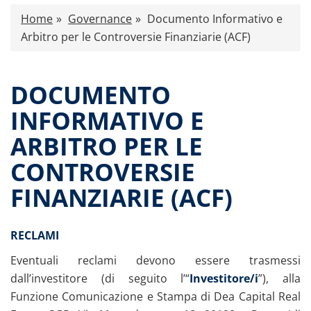
Characteristics
Home
Governance
Documento Informativo e
Press release
Arbitro per le Controversie Finanziarie (ACF)
Offer documents
Reports and Financial Statements
DOCUMENTO
Governance
INFORMATIVO E
Fund Governance
Documento Informativo e Arbitro per le
ARBITRO PER LE
Controversie Finanziarie (ACF)
Purchase/Sale of Property
CONTROVERSIE
Obligatory advertising
FINANZIARIE (ACF)
Documents
Advertising
RECLAMI
Contacts
All documents
Eventuali reclami devono essere trasmessi
Paid-out returns
dall’investitore (di seguito l’“
Investitore/i
”), alla
Funzione Comunicazione e Stampa di Dea Capital Real