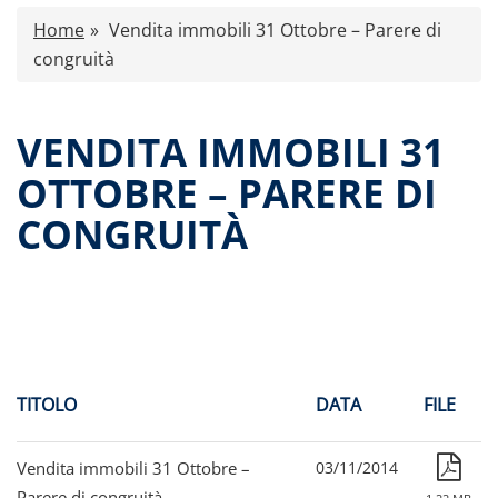
Caratteristiche
Home
Vendita immobili 31 Ottobre – Parere di
Comunicati stampa
congruità
Proventi distribuiti
Documenti di offerta
VENDITA IMMOBILI 31
Relazioni di gestione e Resoconti intermedi
OTTOBRE – PARERE DI
Governance
CONGRUITÀ
Assemblee
Contatti
Tutti i documenti
TITOLO
DATA
FILE
Vendita immobili 31 Ottobre –
03/11/2014
Parere di congruità