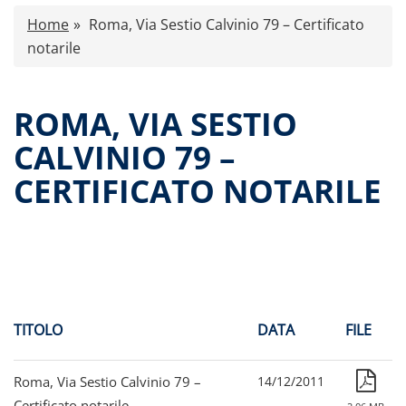
Caratteristiche
Home
Roma, Via Sestio Calvinio 79 – Certificato
Comunicati stampa
notarile
Proventi distribuiti
Documenti di offerta
ROMA, VIA SESTIO
Relazioni di gestione e Resoconti intermedi
CALVINIO 79 –
Governance
CERTIFICATO NOTARILE
Assemblee
Contatti
Tutti i documenti
TITOLO
DATA
FILE
Roma, Via Sestio Calvinio 79 –
14/12/2011
Certificato notarile