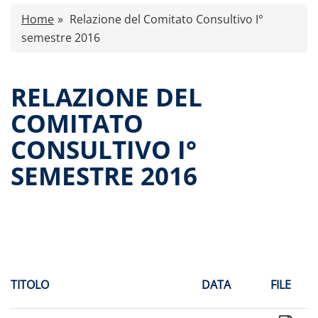
Caratteristiche
Home
Relazione del Comitato Consultivo I°
Comunicati stampa
semestre 2016
Proventi distribuiti
Documenti di offerta
RELAZIONE DEL
Relazioni di gestione e Resoconti intermedi
COMITATO
Governance
CONSULTIVO I°
Assemblee
Contatti
SEMESTRE 2016
Tutti i documenti
TITOLO
DATA
FILE