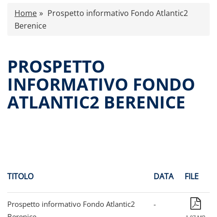
Caratteristiche
Home
Prospetto informativo Fondo Atlantic2
Comunicati stampa
Berenice
Proventi distribuiti
Documenti di offerta
PROSPETTO
Relazioni di gestione e Resoconti intermedi
INFORMATIVO FONDO
Governance
ATLANTIC2 BERENICE
Assemblee
Contatti
Tutti i documenti
TITOLO
DATA
FILE
Prospetto informativo Fondo Atlantic2
-
Berenice