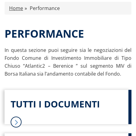
Caratteristiche
Home
Performance
Comunicati stampa
Proventi distribuiti
PERFORMANCE
Documenti di offerta
Relazioni di gestione e Resoconti intermedi
In questa sezione puoi seguire sia le negoziazioni del
Governance
Fondo Comune di Investimento Immobiliare di Tipo
Assemblee
Chiuso “Atlantic2 – Berenice ” sul segmento MIV di
Contatti
Borsa Italiana sia l’andamento contabile del Fondo.
Tutti i documenti
TUTTI I DOCUMENTI