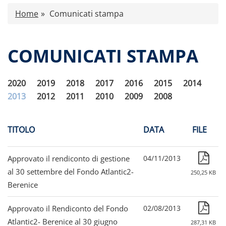
Caratteristiche
Home
Comunicati stampa
Comunicati stampa
Calendario eventi
COMUNICATI STAMPA
Proventi distribuiti
Documenti di offerta
2020
2019
2018
2017
2016
2015
2014
Relazioni di gestione e Resoconti intermedi
2013
2012
2011
2010
2009
2008
Governance
Assemblee
Contatti
TITOLO
DATA
FILE
Tutti i documenti
Approvato il rendiconto di gestione
04/11/2013
al 30 settembre del Fondo Atlantic2-
250,25 KB
Berenice
Approvato il Rendiconto del Fondo
02/08/2013
Atlantic2- Berenice al 30 giugno
287,31 KB