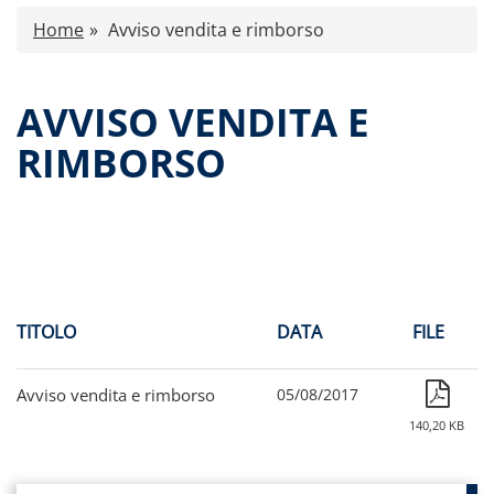
Caratteristiche
Home
Avviso vendita e rimborso
Comunicati stampa
Proventi distribuiti
AVVISO VENDITA E
Documenti di offerta
RIMBORSO
Relazioni di gestione e Resoconti intermedi
Governance
Assemblee
Contatti
Tutti i documenti
TITOLO
DATA
FILE
Avviso vendita e rimborso
05/08/2017
140,20 KB