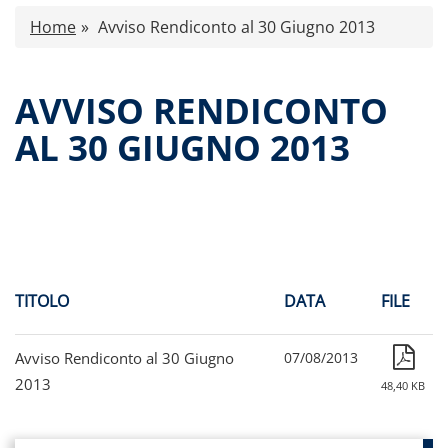
Caratteristiche
Home
Avviso Rendiconto al 30 Giugno 2013
Comunicati stampa
Proventi distribuiti
AVVISO RENDICONTO
Documenti di offerta
AL 30 GIUGNO 2013
Relazioni di gestione e Resoconti intermedi
Governance
Assemblee
Contatti
Tutti i documenti
TITOLO
DATA
FILE
Avviso Rendiconto al 30 Giugno
07/08/2013
2013
48,40 KB